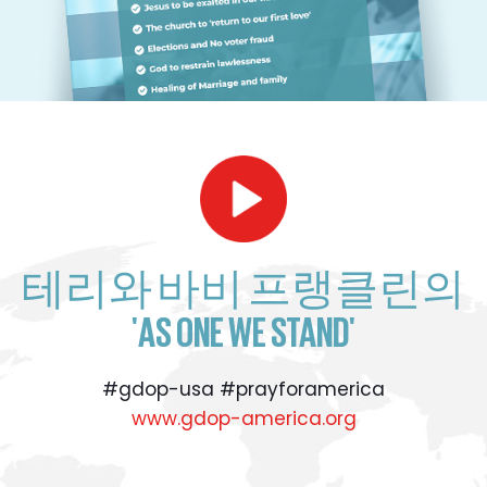
테리와 바비 프랭클린의
'AS ONE WE STAND'
#gdop-usa #prayforamerica
www.gdop-america.org