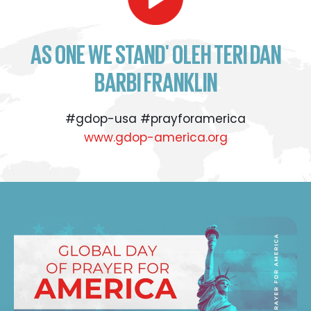
AS ONE WE STAND' OLEH TERI DAN
BARBI FRANKLIN
#gdop-usa #prayforamerica
www.gdop-america.org