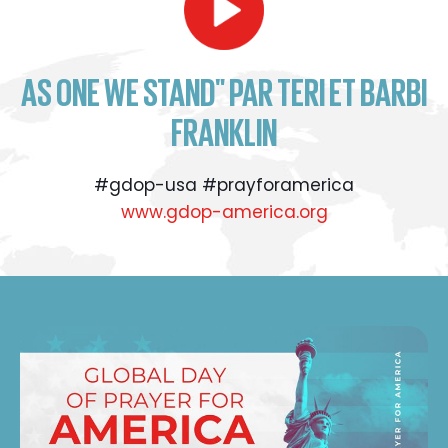
AS ONE WE STAND" PAR TERI ET BARBI
FRANKLIN
#gdop-usa #prayforamerica
www.gdop-america.org