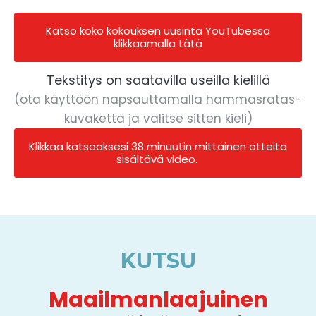
Katso koko kokouksen uusinta YouTubessa
klikkaamalla tätä
Tekstitys on saatavilla useilla kielillä
(ota käyttöön napsauttamalla hammasratas-
kuvaketta ja valitse sitten kieli)
Klikkaa katsoaksesi 38 minuutin mittainen otteita
sisältävä video.
KUTSU
Maailmanlaajuinen