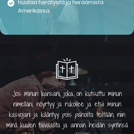
huutaa herätystä ja heräämistä
Amerikassa.
Jos minun kansani, joka on kutsuttu minun
nimelläni, nöyrtyy ja rukoilee ja etsii minun
kasvojani ja kääntyy pois pahoilta teiltään, niin
minä kuulen taivaasta ja annan heidän syntinsä