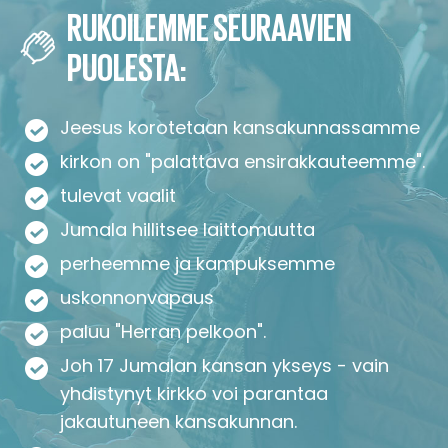
RUKOILEMME SEURAAVIEN
PUOLESTA:
Jeesus korotetaan kansakunnassamme
kirkon on "palattava ensirakkauteemme".
tulevat vaalit
Jumala hillitsee laittomuutta
perheemme ja kampuksemme
uskonnonvapaus
paluu "Herran pelkoon".
Joh 17 Jumalan kansan ykseys - vain
yhdistynyt kirkko voi parantaa
jakautuneen kansakunnan.