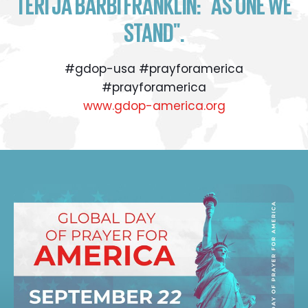
TERI JA BARBI FRANKLIN: "AS ONE WE
STAND".
#gdop-usa #prayforamerica
#prayforamerica
www.gdop-america.org