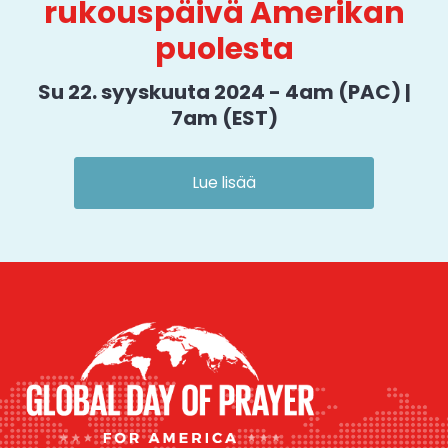
rukouspäivä Amerikan
puolesta
Su 22. syyskuuta 2024 - 4am (PAC) |
7am (EST)
Lue lisää