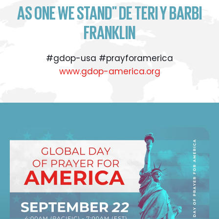
AS ONE WE STAND" DE TERI Y BARBI
FRANKLIN
#gdop-usa #prayforamerica
www.gdop-america.org