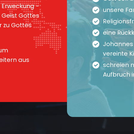
e Erweckung -
unsere Fa
s Geist Gottes
Religionsfr
r zu Gottes
eine Rückk
Johannes 1
 um
vereinte K
itern aus
schreien 
Aufbruch 