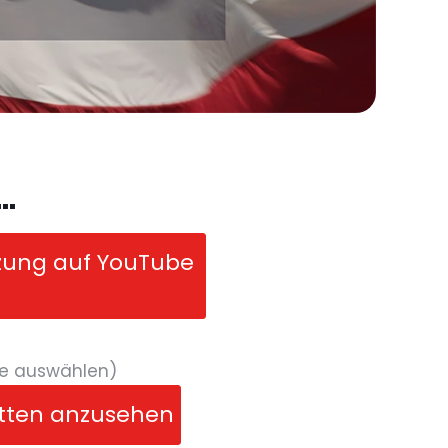
..
itzung auf YouTube
he auswählen)
nitten anzusehen