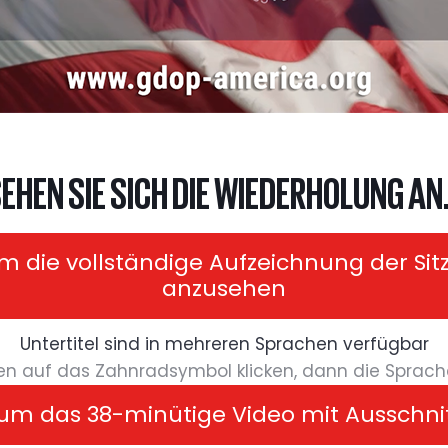
EHEN SIE SICH DIE WIEDERHOLUNG AN.
 um die vollständige Aufzeichnung der S
anzusehen
Untertitel sind in mehreren Sprachen verfügbar
ren auf das Zahnradsymbol klicken, dann die Sprac
r, um das 38-minütige Video mit Aussch