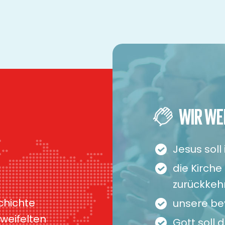
WIR WE
Jesus soll
die Kirche
zurückkeh
chichte
unsere b
zweifelten
Gott soll 