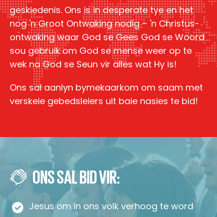
geskiedenis. Ons is in desperate tye en het
nog 'n Groot Ontwaking nodig – 'n Christus-
ontwaking waar God se Gees God se Woord
sou gebruik om God se mense weer op te
wek na God se Seun vir alles wat Hy is!
Ons sal aanlyn bymekaarkom om saam met
verskeie gebedsleiers uit baie nasies te bid!
ONS SAL BID VIR:
Jesus om in ons volk verhoog te word