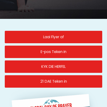
Laai Flyer af
E-pos Teken in
KYK DIE HERFEL
21 DAE Teken in