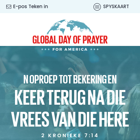
E-pos Teken in
SPYSKAART
N OPROEP TOT BEKERING EN
KEER TERUG NA DIE
VREES VAN DIE HERE
2 KRONIEKE 7:14