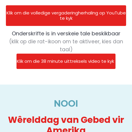
Klik om die volledige vergaderingherhaling op YouTube
te kyk
Onderskrifte is in verskeie tale beskikbaar
(klik op die rat-ikoon om te aktiveer, kies dan
taal)
Klik om die 38 minute uittreksels video te kyk
NOOI
Wêrelddag van Gebed vir
Amerika