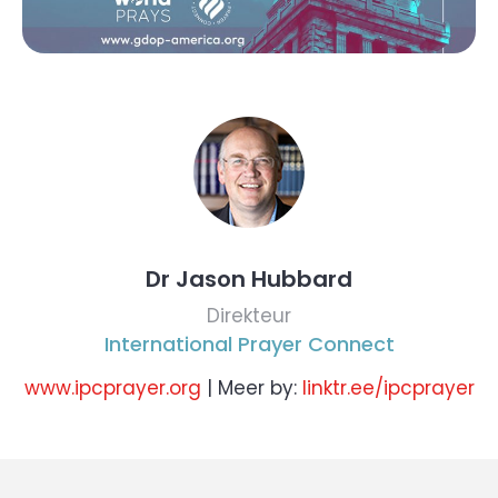
Dr Jason Hubbard
Direkteur
International Prayer Connect
www.ipcprayer.org
| Meer by:
linktr.ee/ipcprayer